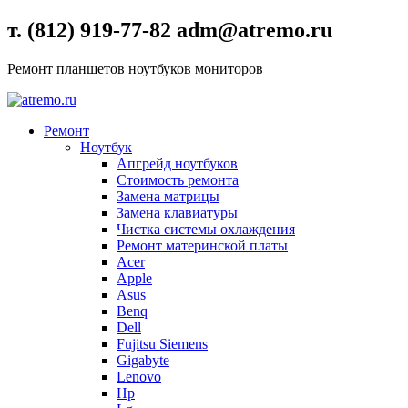
т. (812) 919-77-82 adm@atremo.ru
Ремонт планшетов ноутбуков мониторов
Ремонт
Ноутбук
Апгрейд ноутбуков
Стоимость ремонта
Замена матрицы
Замена клавиатуры
Чистка системы охлаждения
Ремонт материнской платы
Acer
Apple
Asus
Benq
Dell
Fujitsu Siemens
Gigabyte
Lenovo
Hp