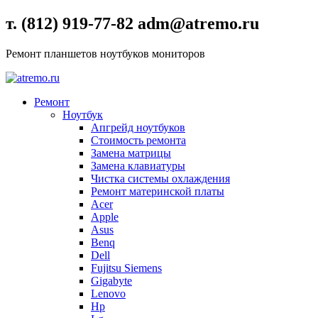
т. (812) 919-77-82 adm@atremo.ru
Ремонт планшетов ноутбуков мониторов
Ремонт
Ноутбук
Апгрейд ноутбуков
Стоимость ремонта
Замена матрицы
Замена клавиатуры
Чистка системы охлаждения
Ремонт материнской платы
Acer
Apple
Asus
Benq
Dell
Fujitsu Siemens
Gigabyte
Lenovo
Hp